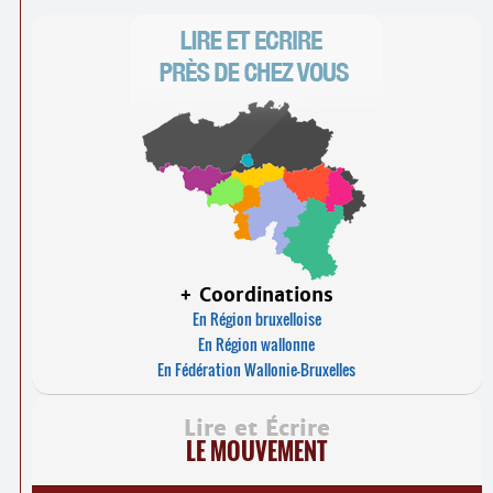
Contacts
·
Comprendre et parler
Trouver un lieu d’alphabétisation
Bienvenue en Belgique
+ Coordinations
En Région bruxelloise
En Région wallonne
En Fédération Wallonie-Bruxelles
Lire et Écrire
LE MOUVEMENT