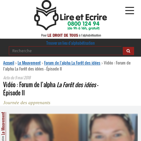
Alphabétisation
Trouver un lieu d’alphabétisation
Agir pour l’alpha
Accueil
>
Le Mouvement
>
Forum de l’alpha La Forêt des idées
>
Vidéo : Forum de
l’alpha La Forêt des idées – Épisode II
Publications
Actu du
9 mai 2018
Vidéo : Forum de l’alpha
La Forêt des idées
–
journaldelalpha.be
Épisode II
Journée des apprenants
Regards croisés
Ressources pédagogiques
Le Mouvement
Espace presse