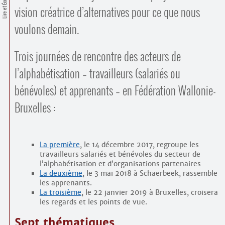
Lire et Écrire
Contacts
vision créatrice d’alternatives pour ce que nous
·
Comprendre et parler
voulons demain.
Trouver un lieu d’alphabétisation
Bienvenue en Belgique
Trois journées de rencontre des acteurs de
l’alphabétisation – travailleurs (salariés ou
bénévoles) et apprenants – en Fédération Wallonie-
Bruxelles :
La première
, le 14 décembre 2017, regroupe les
travailleurs salariés et bénévoles du secteur de
l’alphabétisation et d’organisations partenaires
La deuxième
, le 3 mai 2018 à Schaerbeek, rassemble
les apprenants.
La troisième
, le 22 janvier 2019 à Bruxelles, croisera
les regards et les points de vue.
Sept thématiques