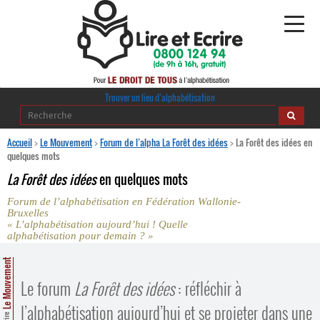
Alphabétisation
Trouver un lieu d’alphabétisation
Agir pour l’alpha
Accueil
>
Le Mouvement
>
Forum de l’alpha La Forêt des idées
>
La Forêt des idées en
quelques mots
Publications
La Forêt des idées
en quelques mots
Forum de l’alphabétisation en Fédération Wallonie-
journaldelalpha.be
Bruxelles
« L’alphabétisation aujourd’hui ! Quelle
Regards croisés
alphabétisation pour demain ? »
Ressources pédagogiques
Le Mouvement
Espace presse
Le forum
La Forêt des idées
: réfléchir à
l’alphabétisation aujourd’hui et se projeter dans une