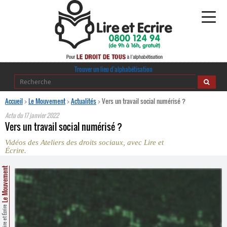
Alphabétisation
Trouver un lieu d’alphabétisation
Agir pour l’alpha
Accueil
>
Le Mouvement
>
Actualités
>
Vers un travail social numérisé ?
Actu du
17 janvier 2022
Publications
Vers un travail social numérisé ?
Vidéos des Ateliers des droits sociaux, avec Lire et
journaldelalpha.be
Écrire.
Regards croisés
Le Mouvement
Ressources pédagogiques
Espace presse
Lire et Écrire