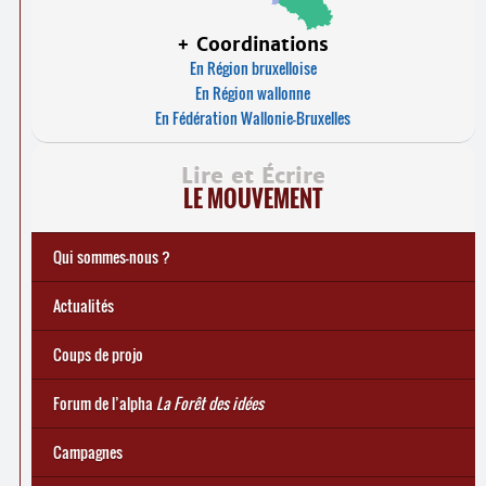
+ Coordinations
En Région bruxelloise
En Région wallonne
En Fédération Wallonie-Bruxelles
Lire et Écrire
LE MOUVEMENT
Qui sommes-nous ?
Notre histoire
Le mouvement Lire et Écrire
Charte de Lire et Écrire
Actions de recherches et études
Actions de formations de formateurs
... Tous les articles
Actualités
Coups de projo
Forum de l’alpha
La Forêt des idées
Campagnes