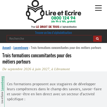
Alphabétisation
Trouver un lieu d’alphabétisation
Agir pour l’alpha
Accueil
>
Luxembourg
>
Trois formations concomitantes pour des métiers porteurs
Trois formations concomitantes pour des
Publications
métiers porteurs
De septembre 2026 à juin 2027, à Libramont
journaldelalpha.be
Luxembourg
Regards croisés
Ressources pédagogiques
Ces formations proposent aux stagiaires de développer
leurs compétences dans le champ des savoirs, savoir-faire
Lire et Écrire
et savoir-être en lien direct avec un secteur d’activité
Espace presse
spécifique :