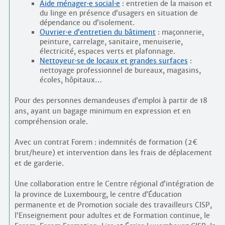
Contacts
Aide ménager
·
e social
·
e
: entretien de la maison et
du linge en présence d’usagers en situation de
·
Comprendre et parler
dépendance ou d’isolement.
Trouver un lieu d’alphabétisation
Ouvrier
·
e d’entretien du bâtiment
: maçonnerie,
peinture, carrelage, sanitaire, menuiserie,
Bienvenue en Belgique
électricité, espaces verts et plafonnage.
Nettoyeur
·
se de locaux et grandes surfaces
:
nettoyage professionnel de bureaux, magasins,
écoles, hôpitaux…
Pour des personnes demandeuses d’emploi à partir de 18
ans, ayant un bagage minimum en expression et en
compréhension orale.
Avec un contrat Forem : indemnités de formation (2€
brut/heure) et intervention dans les frais de déplacement
et de garderie.
Une collaboration entre le Centre régional d’intégration de
la province de Luxembourg, le centre d’Éducation
permanente et de Promotion sociale des travailleurs CISP,
l’Enseignement pour adultes et de Formation continue, le