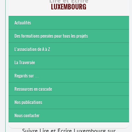
Lire et Écrire
LUXEMBOURG
Actualités
Des formations pensées pour tous les projets
L’association de A à Z
Le bénévolat
Nos actions
Nos objectifs et finalité
Notre contexte socio-économique
Notre structure
La Traversée
Regards sur …
Ressources en cascade
Nos publications
Nous contacter
Suivre Lire et Écrire Luxembourg sur