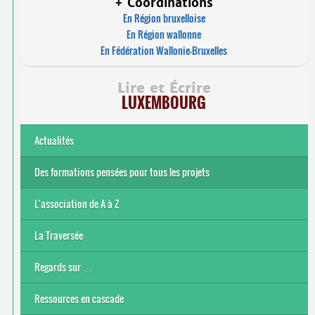
+ Coordinations
En Région bruxelloise
En Région wallonne
En Fédération Wallonie-Bruxelles
Lire et Écrire
LUXEMBOURG
Actualités
Des formations pensées pour tous les projets
L’association de A à Z
Le bénévolat
Nos actions
Nos objectifs et finalité
Notre contexte socio-économique
Notre structure
La Traversée
Regards sur …
Ressources en cascade