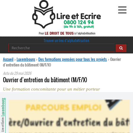
Alphabétisation
Trouver un lieu d’alphabétisation
Agir pour l’alpha
Accueil
>
Luxembourg
>
Des formations pensées pour tous les projets
>
Ouvrier
d’entretien du bâtiment (M/F/X)
Publications
Actu du
29 mai 2026
Ouvrier d’entretien du bâtiment (M/F/X)
journaldelalpha.be
Une formation concomitante pour un métier porteur
Regards croisés
Luxembourg
Ressources pédagogiques
Espace presse
Lire et Écrire