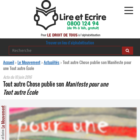
Alphabétisation
Trouver un lieu d’alphabétisation
Agir pour l’alpha
Accueil
>
Le Mouvement
>
Actualités
>
Tout autre Chose publie son Manifeste pour
une Tout autre École
Publications
Actu du
10 juin 2016
Tout autre Chose publie son
Manifeste pour une
journaldelalpha.be
Tout autre École
Regards croisés
Ressources pédagogiques
Le Mouvement
Espace presse
Lire et Écrire