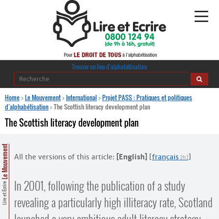
Alphabétisation
Trouver un lieu d’alphabétisation
Agir pour l’alpha
Home
>
Le Mouvement
>
International
>
Projet PASS : Pratiques et politiques
d’alphabétisation
>
The Scottish literacy development plan
Publications
The Scottish literacy development plan
journaldelalpha.be
Le Mouvement
All the versions of this article:
[English]
[
français
]
Regards croisés
Ressources pédagogiques
In 2001, following the publication of a study
Lire et Écrire
Espace presse
revealing a particularly high illiteracy rate, Scotland