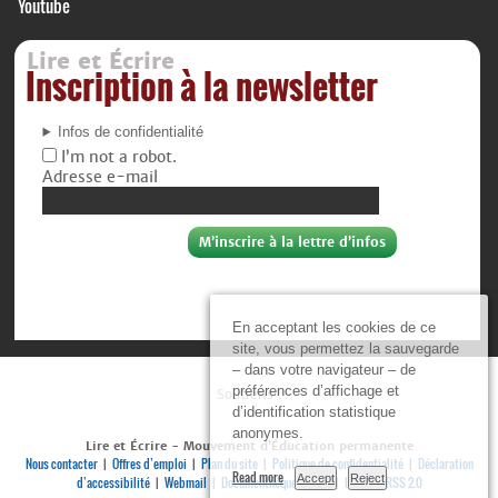
Youtube
Lire et Écrire
Inscription à la newsletter
Infos de confidentialité
I’m not a robot.
Adresse e-mail
En acceptant les cookies de ce
site, vous permettez la sauvegarde
– dans votre navigateur – de
préférences d’affichage et
Soutiens :
d’identification statistique
anonymes.
Lire et Écrire - Mouvement d’Éducation permanente
Nous contacter
Offres d’emploi
Plan du site
Politique de confidentialité
Déclaration
|
|
|
|
Read more
Accept
Reject
d’accessibilité
Webmail
Documenthèque privée
Log in
RSS 2.0
|
|
|
|