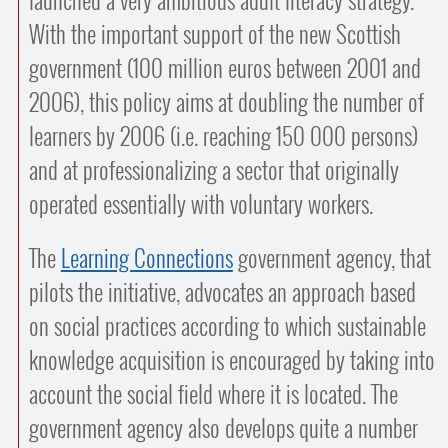
launched a very ambitious adult literacy strategy.
Contacts
With the important support of the new Scottish
·
Comprendre et parler
Trouver un lieu d’alphabétisation
government (100 million euros between 2001 and
Bienvenue en Belgique
2006), this policy aims at doubling the number of
learners by 2006 (i.e. reaching 150 000 persons)
and at professionalizing a sector that originally
operated essentially with voluntary workers.
The
Learning Connections
government agency, that
pilots the initiative, advocates an approach based
on social practices according to which sustainable
knowledge acquisition is encouraged by taking into
account the social field where it is located. The
government agency also develops quite a number