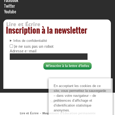
Facebook
Twitter
Youtube
Lire et Écrire
Inscription à la newsletter
Infos de confidentialité
Je ne suis pas un robot
Adresse e-mail
En acceptant les cookies de ce
site, vous permettez la sauvegarde
– dans votre navigateur – de
préférences d’affichage et
Soutiens :
d’identification statistique
anonymes.
Lire et Écrire - Mouvement d’Éducation permanente