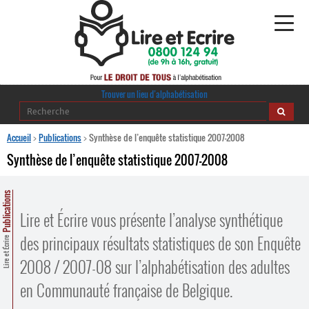
Alphabétisation
Trouver un lieu d’alphabétisation
Agir pour l’alpha
Accueil
>
Publications
>
Synthèse de l’enquête statistique 2007-2008
Synthèse de l’enquête statistique 2007-2008
Publications
Publications
journaldelalpha.be
Lire et Écrire vous présente l’analyse synthétique
Regards croisés
Ressources pédagogiques
des principaux résultats statistiques de son Enquête
Lire et Écrire
2008 / 2007-08 sur l’alphabétisation des adultes
Espace presse
en Communauté française de Belgique.