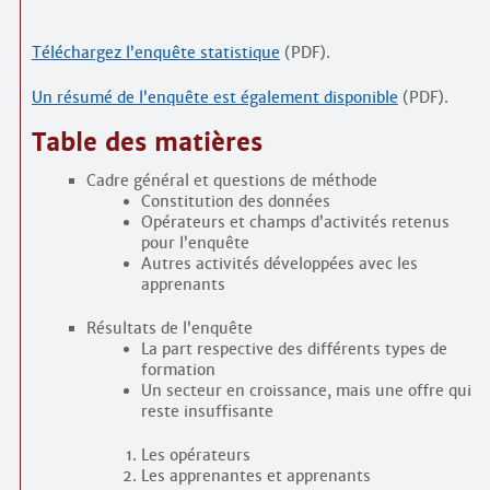
Contacts
·
Comprendre et parler
Téléchargez l’enquête statistique
(PDF).
Trouver un lieu d’alphabétisation
Bienvenue en Belgique
Un résumé de l’enquête est également disponible
(PDF).
Table des matières
Cadre général et questions de méthode
Constitution des données
Opérateurs et champs d’activités retenus
pour l’enquête
Autres activités développées avec les
apprenants
Résultats de l’enquête
La part respective des différents types de
formation
Un secteur en croissance, mais une offre qui
reste insuffisante
Les opérateurs
Les apprenantes et apprenants