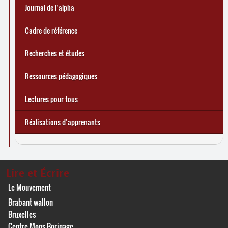
e
Réforme des allocations de chômage : premiers bilans
Statistiques 2025 sur les apprenant
... Tous les articles
·
es à Lire et Écrire
🎬 L’alpha populaire : c’est quoi ?
Journal de l’alpha 241 (2
trimestre 2026) : Militer pour
Journal de l’alpha
d’une exclusion annoncée
écrire demain
Cadre de référence
Recherches et études
Ressources pédagogiques
Lectures pour tous
Réalisations d’apprenants
Lire et Écrire
Le Mouvement
Brabant wallon
Bruxelles
Centre Mons Borinage