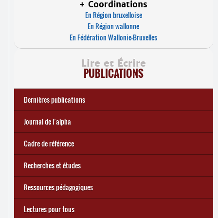
+ Coordinations
En Région bruxelloise
En Région wallonne
En Fédération Wallonie-Bruxelles
Lire et Écrire
PUBLICATIONS
Dernières publications
e
Réforme des allocations de chômage : premiers bilans
Statistiques 2025 sur les apprenant
... Tous les articles
·
es à Lire et Écrire
🎬 L’alpha populaire : c’est quoi ?
Journal de l’alpha 241 (2
trimestre 2026) : Militer pour
Journal de l’alpha
d’une exclusion annoncée
écrire demain
Cadre de référence
Recherches et études
Ressources pédagogiques
Lectures pour tous