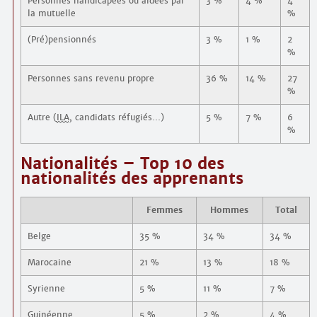
Personnes handicapées ou aidées par
3 %
4 %
4
la mutuelle
%
(Pré)pensionnés
3 %
1 %
2
%
Personnes sans revenu propre
36 %
14 %
27
%
Autre (
ILA
, candidats réfugiés…)
5 %
7 %
6
%
Nationalités – Top 10 des
nationalités des apprenants
Femmes
Hommes
Total
Belge
35 %
34 %
34 %
Marocaine
21 %
13 %
18 %
Syrienne
5 %
11 %
7 %
Guinéenne
5 %
2 %
4 %