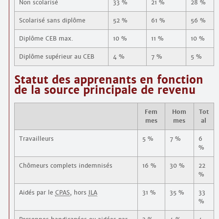
Non scolarisé
33 %
21 %
28 %
Scolarisé sans diplôme
52 %
61 %
56 %
Diplôme CEB max.
10 %
11 %
10 %
Diplôme supérieur au CEB
4 %
7 %
5 %
Statut des apprenants en fonction
de la source principale de revenu
Fem
Hom
Tot
mes
mes
al
Travailleurs
5 %
7 %
6
%
Chômeurs complets indemnisés
16 %
30 %
22
%
Aidés par le
CPAS
, hors
ILA
31 %
35 %
33
%