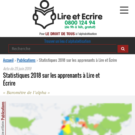
Alphabétisation
Trouver un lieu d’alphabétisation
Agir pour l’alpha
Accueil
>
Publications
>
Statistiques 2018 sur les apprenants à Lire et Écrire
Actu du
25 juin 2019
Publications
Statistiques 2018 sur les apprenants à Lire et
Écrire
journaldelalpha.be
« Baromètre de l’alpha »
Regards croisés
Ressources pédagogiques
Publications
Espace presse
Lire et Écrire