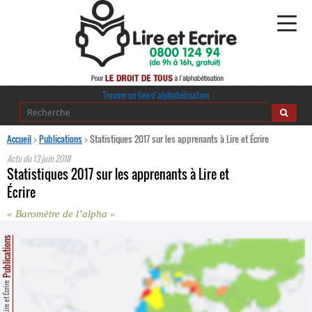
Alphabétisation
Trouver un lieu d’alphabétisation
Agir pour l’alpha
Accueil
>
Publications
>
Statistiques 2017 sur les apprenants à Lire et Écrire
Actu du
13 juin 2018
Publications
Statistiques 2017 sur les apprenants à Lire et
Écrire
journaldelalpha.be
« Baromètre de l’alpha »
Regards croisés
Ressources pédagogiques
Publications
Espace presse
Lire et Écrire