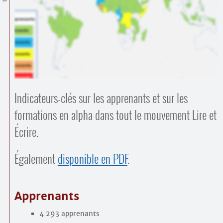
Contacts
·
Comprendre et parler
Trouver un lieu d’alphabétisation
Bienvenue en Belgique
Indicateurs-clés sur les apprenants et sur les
formations en alpha dans tout le mouvement Lire et
Écrire.
Également
disponible en PDF
.
Apprenants
4 293 apprenants