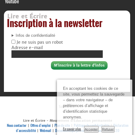
Youtube
Lire et Écrire
Inscription à la newsletter
Infos de confidentialité
Je ne suis pas un robot
Adresse e-mail
En acceptant les cookies de ce
site, vous permettez la sauvegarde
– dans votre navigateur – de
préférences d’affichage et
Soutiens :
d’identification statistique
anonymes.
Lire et Écrire - Mouvement d’Éducation permanente
Nous contacter
Offres d’emploi
Plan du site
Politique de confidentialité
Déclaration
|
|
|
|
En savoir plus
Accepter
Refuser
d’accessibilité
Webmail
Documenthèque privée
Se connecter
RSS 2.0
|
|
|
|