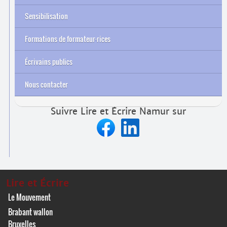
Sensibilisation
Formations de formateur
·
rices
Archives
Écrivains publics
Nous contacter
Suivre Lire et Écrire Namur sur
Lire et Écrire
Le Mouvement
Brabant wallon
Bruxelles