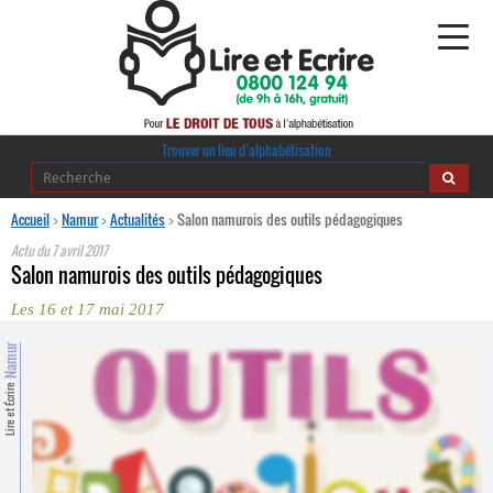
Alphabétisation
Trouver un lieu d’alphabétisation
Agir pour l’alpha
Accueil
>
Namur
>
Actualités
>
Salon namurois des outils pédagogiques
Actu du
7 avril 2017
Publications
Salon namurois des outils pédagogiques
Les 16 et 17 mai 2017
journaldelalpha.be
Namur
Regards croisés
Ressources pédagogiques
Lire et Écrire
Espace presse