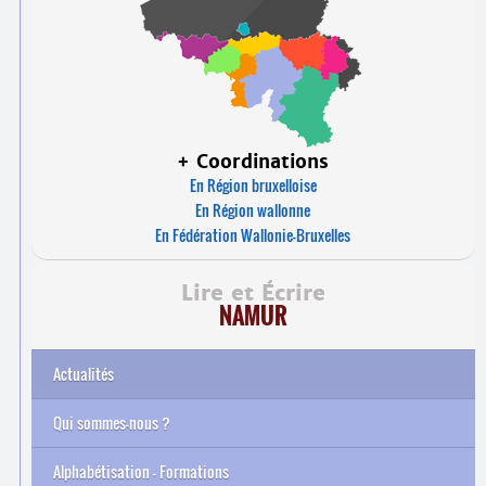
+ Coordinations
En Région bruxelloise
En Région wallonne
En Fédération Wallonie-Bruxelles
Lire et Écrire
NAMUR
Actualités
Qui sommes-nous ?
Alphabétisation – Formations