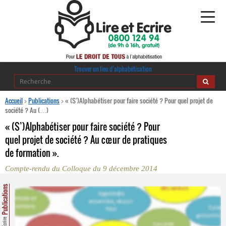
Alphabétisation
Trouver un lieu d’alphabétisation
Agir pour l’alpha
Accueil
>
Publications
>
« (S’)Alphabétiser pour faire société ? Pour quel projet de
société ? Au (…)
Publications
« (S’)Alphabétiser pour faire société ? Pour
quel projet de société ? Au cœur de pratiques
journaldelalpha.be
de formation ».
Regards croisés
Compte-rendu du Colloque du 9 décembre 2014
Ressources pédagogiques
Publications
Espace presse