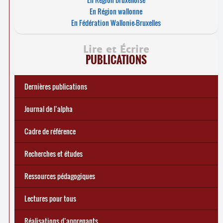
En Région wallonne
En Fédération Wallonie-Bruxelles
Lire et Écrire
PUBLICATIONS
Dernières publications
e
Réforme des allocations de chômage : premiers bilans
Statistiques 2025 sur les apprenant
... Tous les articles
·
es à Lire et Écrire
🎬 L’alpha populaire : c’est quoi ?
Journal de l’alpha 241 (2
trimestre 2026) : Militer pour
Journal de l’alpha
d’une exclusion annoncée
écrire demain
Cadre de référence
Recherches et études
Ressources pédagogiques
Lectures pour tous
Réalisations d’apprenants