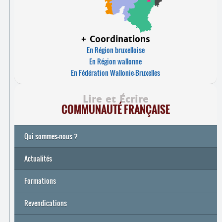
+ Coordinations
En Région bruxelloise
En Région wallonne
En Fédération Wallonie-Bruxelles
Lire et Écrire
COMMUNAUTÉ FRANÇAISE
Qui sommes-nous ?
Actualités
Formations
Archives
Université de printemps 2026
Revendications