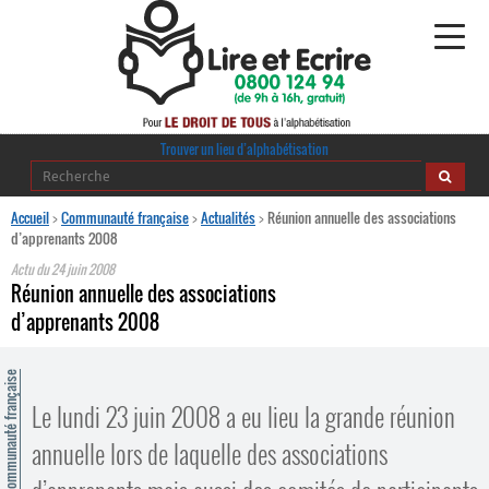
Alphabétisation
Trouver un lieu d’alphabétisation
Agir pour l’alpha
Accueil
>
Communauté française
>
Actualités
>
Réunion annuelle des associations
d’apprenants 2008
Publications
Actu du
24 juin 2008
Réunion annuelle des associations
journaldelalpha.be
d’apprenants 2008
Regards croisés
Ressources pédagogiques
ommunauté française
Le lundi 23 juin 2008 a eu lieu la grande réunion
Espace presse
annuelle lors de laquelle des associations