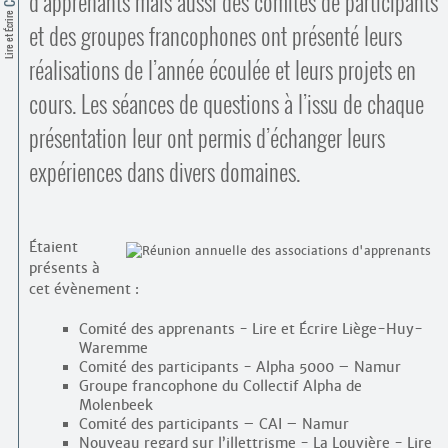
d’apprenants mais aussi des comités de participants
Contacts
Lire et Écrire
·
et des groupes francophones ont présenté leurs
Comprendre et parler
Trouver un lieu d’alphabétisation
réalisations de l’année écoulée et leurs projets en
Bienvenue en Belgique
cours. Les séances de questions à l’issu de chaque
présentation leur ont permis d’échanger leurs
expériences dans divers domaines.
Étaient
présents à
cet évènement :
Comité des apprenants - Lire et Écrire Liège-Huy-
Waremme
Comité des participants - Alpha 5000 – Namur
Groupe francophone du Collectif Alpha de
Molenbeek
Comité des participants – CAI – Namur
Nouveau regard sur l’illettrisme - La Louvière - Lire