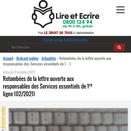
Alphabétisation
Trouver un lieu d’alphabétisation
Agir pour l’alpha
Accueil
>
Brabant wallon
>
Actualités
>
Retombées de la lettre ouverte aux
responsables des Services essentiels de (…)
Publications
Actu du
11 octobre 2021
Retombées de la lettre ouverte aux
re
journaldelalpha.be
responsables des Services essentiels de 1
ligne (02/2021)
Regards croisés
Ressources pédagogiques
Brabant wallon
Espace presse