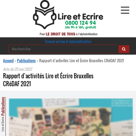
Alphabétisation
Trouver un lieu d’alphabétisation
Agir pour l’alpha
Accueil
>
Publications
>
Rapport d’activités Lire et Écrire Bruxelles CRéDAF 2021
Actu du
25 mai 2022
Publications
Rapport d’activités Lire et Écrire Bruxelles
CRéDAF 2021
journaldelalpha.be
Publications
Regards croisés
Ressources pédagogiques
Lire et Écrire
Espace presse