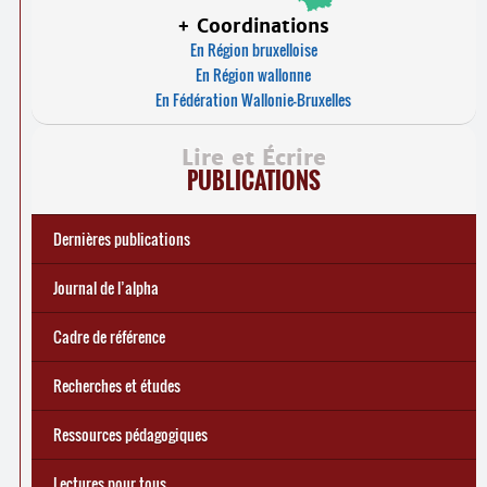
+ Coordinations
En Région bruxelloise
En Région wallonne
En Fédération Wallonie-Bruxelles
Lire et Écrire
PUBLICATIONS
Dernières publications
e
Réforme des allocations de chômage : premiers bilans
Statistiques 2025 sur les apprenant
... Tous les articles
·
es à Lire et Écrire
🎬 L’alpha populaire : c’est quoi ?
Journal de l’alpha 241 (2
trimestre 2026) : Militer pour
Journal de l’alpha
d’une exclusion annoncée
écrire demain
Cadre de référence
Recherches et études
Ressources pédagogiques
Lectures pour tous