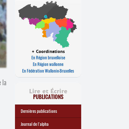
+ Coordinations
En Région bruxelloise
En Région wallonne
En Fédération Wallonie-Bruxelles
 la
Lire et Écrire
PUBLICATIONS
Dernières publications
e
Réforme des allocations de
Statistiques 2025 sur les
... Tous les articles
🎬 L’alpha populaire : c’est
Journal de l’alpha 241 (2
Journal de l’alpha
chômage : premiers bilans
apprenant
·
es à Lire et Écrire
trimestre 2026) : Militer pour