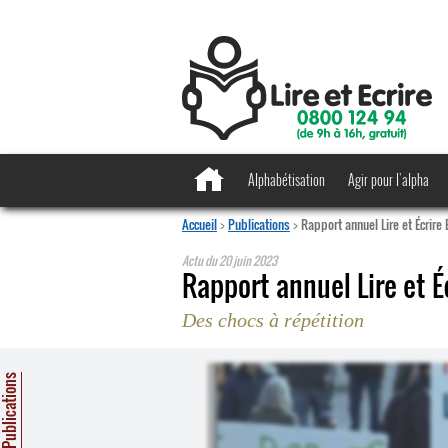
Alphabétisation
Agir pour l’alpha
Accueil
>
Publications
>
Rapport annuel Lire et Écrire
Actu du
20 juin 2023
Rapport annuel Lire et É
Des chocs à répétition
ublications