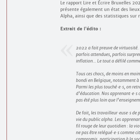
Le rapport Lire et Écrire Bruxelles 2
présente également un état des lieux
Alpha, ainsi que des statistiques sur 
Extrait de l’édito :
2022 a fait preuve de virtuosité. 
parfois attendues, parfois surpre
inflation… Le tout a défilé comm
Tous ces chocs, de moins en moins
bondi en Belgique, notamment à Br
Parmi les plus touché
·
e
·
s, on ret
d’éducation. Nos apprenant
·
e
·
s 
pas été plus loin que l’enseignem
De fait, les travailleur
·
euse
·
s de 
vie du public alpha. Les apprena
fil rouge de leur quotidien : la vi
ne pas être relégué
·
e
·
s comme ci
compromis, participation à la so