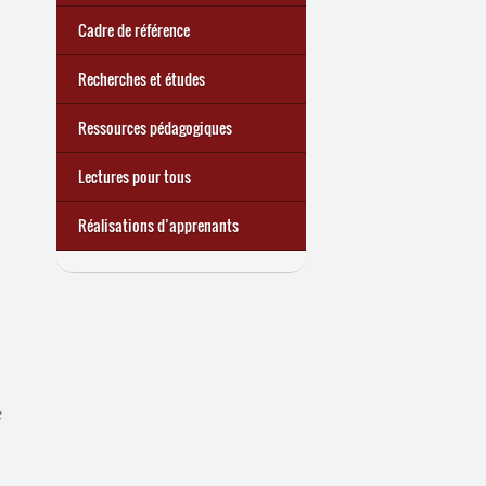
quoi ?
d’une exclusion annoncée
écrire demain
Cadre de référence
Recherches et études
Ressources pédagogiques
Lectures pour tous
Réalisations d’apprenants
e