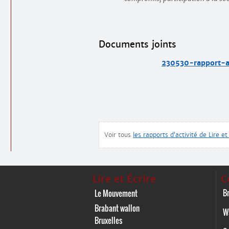
Documents joints
230530-rapport-
Voir tous
les rapports d’activité de Lire et
Lire et Écrire
C
Br
Le Mouvement
Brabant wallon
W
Bruxelles