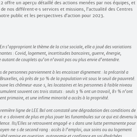
022 offre un aperçu détaillé des actions menées par nos équipes, et
 de nos différent
·
e
·
s services et missions, l’actualité des Centres
notre public et les perspectives d’action pour 2023.
En s’appropriant le thème de la crise sociale, elle a joué des variations
nantes : Covid, logement, incertitudes bancaires, guerre, énergie,
e autant de couplets qu’on n’avait pas ou plus envie d’entendre.
 de personnes parviennent à les encaisser dignement : la précarité a
uxelles, où près de 30 % de la population vit sous le seuil de pauvreté.
rouve les chômeur
·
euse
·
s, les locataires et les personnes à faible niveau
cumulent souvent ces trois statuts : seuls 3 % ont un travail, 81 % n’ont
ent primaire, et une infime minorité a accès à la propriété.
première ligne de LEE Bxl ont constaté une dégradation des conditions de
nt
·
e
·
s doivent de plus en plus jouer les funambules sur ce qui est devenu l
olence. Ils/Elles se retrouvent engagé
·
e
·
s dans une lutte permanente pour
toyen
·
ne
·
s de second rang : accès à l’emploi, aux soins ou au logement
ciété remise en question, autonomie et confiance en soi ébréchées…