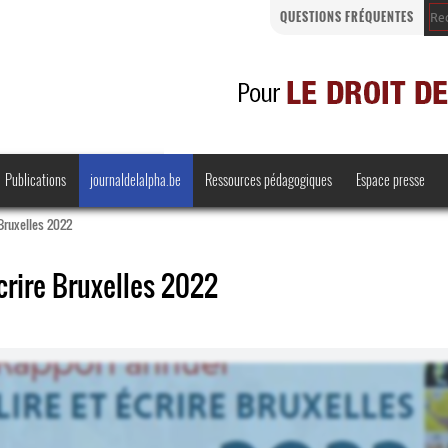
QUESTIONS FRÉQUENTES
Publications
journaldelalpha.be
Ressources pédagogiques
Espace presse
 Bruxelles 2022
crire Bruxelles 2022
Regards croisés
Comprendre et parler
Bienvenue en Belgique
·