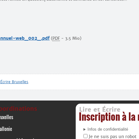
annuel-web_002_.pdf
(
PDF
-
3.5 Mio
)
 Écrire Bruxelles
.
oordinations
Lire et Écrire
Inscription à la
uxelles
allonie
Infos de confidentialité
Je ne suis pas un robot