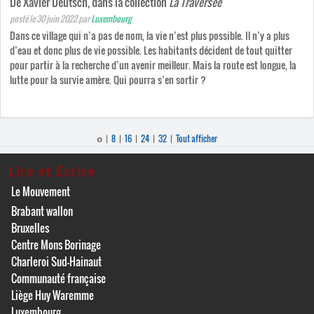
De Xavier Deutsch, dans la collection
La Traversée
posté le 30 juin 2022
par
Luxembourg
Dans ce village qui n’a pas de nom, la vie n’est plus possible. Il n’y a plus
d’eau et donc plus de vie possible. Les habitants décident de tout quitter
pour partir à la recherche d’un avenir meilleur. Mais la route est longue, la
lutte pour la survie amère. Qui pourra s’en sortir ?
8
16
24
32
Tout afficher
0
|
|
|
|
|
Lire et Écrire
Le Mouvement
Brabant wallon
Bruxelles
Centre Mons Borinage
Charleroi Sud-Hainaut
Communauté française
Liège Huy Waremme
Luxembourg