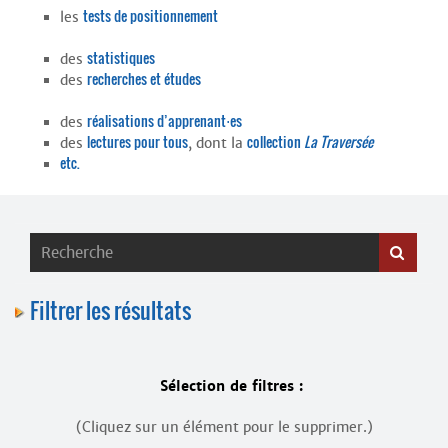
Contacts
tests de positionnement
les
·
Comprendre et parler
Trouver un lieu d’alphabétisation
statistiques
des
recherches et études
des
Bienvenue en Belgique
réalisations d’apprenant⋅es
des
lectures pour tous
collection
La Traversée
des
, dont la
etc.
Filtrer les résultats
Sélection de filtres :
(Cliquez sur un élément pour le supprimer.)