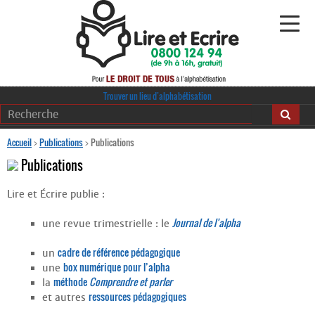
Alphabétisation
Trouver un lieu d’alphabétisation
Agir pour l’alpha
Accueil
>
Publications
>
Publications
Publications
Publications
Lire et Écrire publie :
journaldelalpha.be
Journal de l’alpha
une revue trimestrielle : le
Regards croisés
Ressources pédagogiques
cadre de référence pédagogique
un
box numérique pour l’alpha
une
Espace presse
méthode
Comprendre et parler
la
ressources pédagogiques
et autres