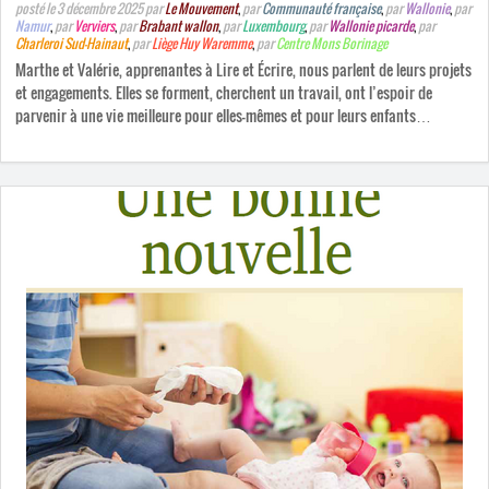
posté le 3 décembre 2025
par
Le Mouvement
,
par
Communauté française
,
par
Wallonie
,
par
Namur
,
par
Verviers
,
par
Brabant wallon
,
par
Luxembourg
,
par
Wallonie picarde
,
par
Charleroi Sud-Hainaut
,
par
Liège Huy Waremme
,
par
Centre Mons Borinage
Marthe et Valérie, apprenantes à Lire et Écrire, nous parlent de leurs projets
et engagements. Elles se forment, cherchent un travail, ont l’espoir de
parvenir à une vie meilleure pour elles-mêmes et pour leurs enfants…