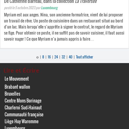
De Catherine Barreau, dans la collection
La Traversée
posté le 5 octobre 2023
par
Luxembourg
Myriam est aux anges. Nina, son ancienne formatrice, vient de lui proposer
un travail de rêve. Un poste de cuisinière dans un restaurant situé au bord
d’un lac. Mais lorsqu’elle s’apprête à signer le contrat, le regard de Myriam
se fige. Pour obtenir ce poste, il ne suffit pas de savoir cuisiner, il faut aussi
savoir nager ! Ce que Myriam n’a jamais appris à faire…
8
16
24
32
40
Tout afficher
0
|
|
|
|
|
|
Lire et Écrire
Le Mouvement
Brabant wallon
Bruxelles
Centre Mons Borinage
Charleroi Sud-Hainaut
Communauté française
Liège Huy Waremme
Luxembourg