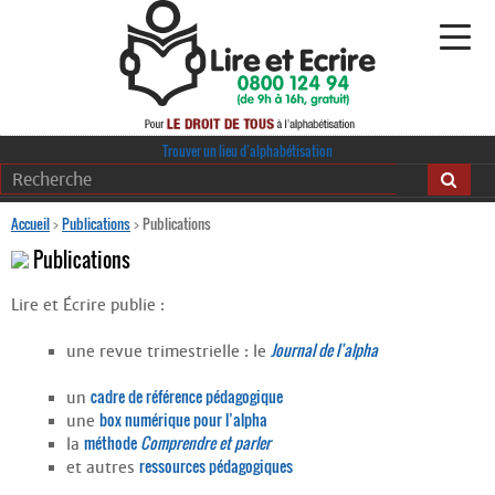
Alphabétisation
Trouver un lieu d’alphabétisation
Agir pour l’alpha
Accueil
>
Publications
>
Publications
Publications
Publications
Lire et Écrire publie :
journaldelalpha.be
Journal de l’alpha
une revue trimestrielle : le
Regards croisés
Ressources pédagogiques
cadre de référence pédagogique
un
box numérique pour l’alpha
une
Espace presse
méthode
Comprendre et parler
la
ressources pédagogiques
et autres