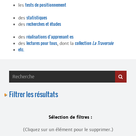
Contacts
tests de positionnement
les
·
Comprendre et parler
Trouver un lieu d’alphabétisation
statistiques
des
recherches et études
des
Bienvenue en Belgique
réalisations d’apprenant⋅es
des
lectures pour tous
collection
La Traversée
des
, dont la
etc.
Filtrer les résultats
Sélection de filtres :
(Cliquez sur un élément pour le supprimer.)