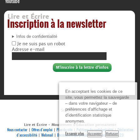
Youtube
Lire et Écrire
Inscription à la newsletter
Infos de confidentialité
Je ne suis pas un robot
Adresse e-mail
En acceptant les cookies de ce
site, vous permettez la sauvegarde
– dans votre navigateur – de
préférences d’affichage et
Soutiens :
d’identification statistique
anonymes.
Lire et Écrire - Mouvement d’Éducation permanente
Nous contacter
Offres d’emploi
Plan du site
Politique de confidentialité
Déclaration
|
|
|
|
En savoir plus
Accepter
Refuser
d’accessibilité
Webmail
Documenthèque privée
Se connecter
RSS 2.0
|
|
|
|