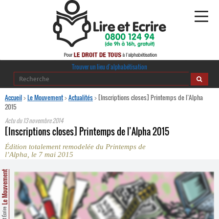
Alphabétisation
Trouver un lieu d’alphabétisation
Agir pour l’alpha
Accueil
>
Le Mouvement
>
Actualités
>
[Inscriptions closes] Printemps de l’Alpha
2015
Publications
Actu du
13 novembre 2014
[Inscriptions closes] Printemps de l’Alpha 2015
journaldelalpha.be
Édition totalement remodelée du Printemps de
l’Alpha, le 7 mai 2015
Regards croisés
Ressources pédagogiques
Le Mouvement
Espace presse
Lire et Écrire