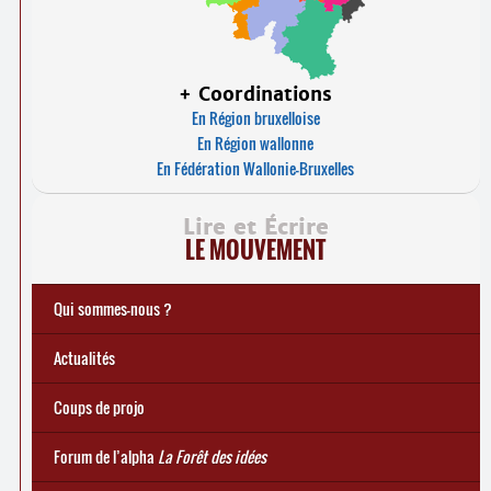
+ Coordinations
En Région bruxelloise
En Région wallonne
En Fédération Wallonie-Bruxelles
Lire et Écrire
LE MOUVEMENT
Qui sommes-nous ?
Notre histoire
Le mouvement Lire et Écrire
Charte de Lire et Écrire
Actions de recherches et études
Actions de formations de formateurs
... Tous les articles
Actualités
Coups de projo
Forum de l’alpha
La Forêt des idées