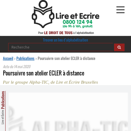
Alphabétisation
Trouver un lieu d’alphabétisation
Agir pour l’alpha
Accueil
>
Publications
>
Poursuivre son atelier ECLER à distance
Actu du
14 mai 2020
Publications
Poursuivre son atelier ECLER à distance
Par le groupe Alpha-TIC, de Lire et Écrire Bruxelles
journaldelalpha.be
Publications
Regards croisés
Ressources pédagogiques
Lire et Écrire
Espace presse