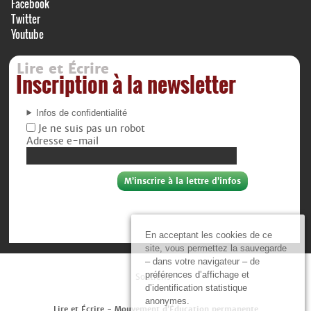
Facebook
Twitter
Youtube
Lire et Écrire
Inscription à la newsletter
Infos de confidentialité
Je ne suis pas un robot
Adresse e-mail
En acceptant les cookies de ce
site, vous permettez la sauvegarde
– dans votre navigateur – de
préférences d’affichage et
Soutiens :
d’identification statistique
anonymes.
Lire et Écrire - Mouvement d’Éducation permanente