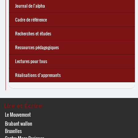
e
Réforme des allocations de chômage : premiers bilans
Statistiques 2025 sur les apprenant
... Tous les articles
·
es à Lire et Écrire
🎬 L’alpha populaire : c’est quoi ?
Journal de l’alpha 241 (2
trimestre 2026) : Militer pour
Journal de l’alpha
d’une exclusion annoncée
écrire demain
Cadre de référence
Recherches et études
Ressources pédagogiques
Lectures pour tous
Réalisations d’apprenants
Lire et Écrire
Le Mouvement
Brabant wallon
Bruxelles