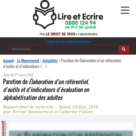
Alphabétisation
Trouver un lieu d’alphabétisation
Agir pour l’alpha
Accueil
>
Le Mouvement
>
Actualités
>
Parution de Élaboration d’un référentiel,
d’outils et d’indicateurs (…)
Publications
er
Actu du
1
mars 2018
Parution de
Élaboration d’un référentiel,
journaldelalpha.be
d’outils et d’indicateurs d’évaluation en
alphabétisation des adultes
Regards croisés
Ressources pédagogiques
Rapport final de recherche – Spiral, ULiège, 2018
(par Perrine Vanmeerbeek et Catherine Fallon)
Espace presse
Le Mouvement