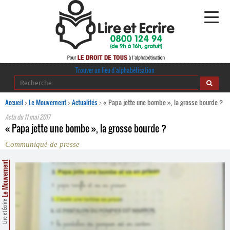
Alphabétisation
Trouver un lieu d’alphabétisation
Agir pour l’alpha
Accueil
>
Le Mouvement
>
Actualités
>
« Papa jette une bombe », la grosse bourde ?
Actu du
11 mai 2017
Publications
« Papa jette une bombe », la grosse bourde ?
Communiqué de presse
journaldelalpha.be
Le Mouvement
Regards croisés
Ressources pédagogiques
Espace presse
Lire et Écrire