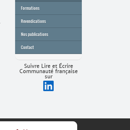
Formations
Archives
Université de printemps 2026
Revendications
­
Nos publications
Contact
Suivre Lire et Écrire
Communauté française
sur