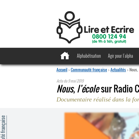
Alphabétisation
Agir pour l’alpha
Accueil
>
Communauté française
>
Actualités
>
Nous,
Actu du
9 mai 2019
Nous, l’école
sur Radio C
Documentaire réalisé dans la f
mmunauté française