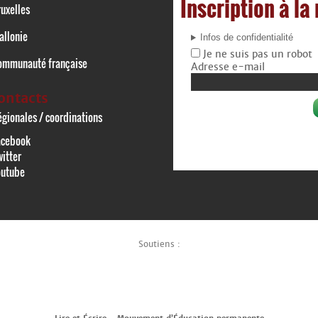
Inscription à la
uxelles
allonie
Infos de confidentialité
Je ne suis pas un robot
ommunauté française
Adresse e-mail
ontacts
gionales / coordinations
acebook
itter
outube
Soutiens :
Lire et Écrire - Mouvement d’Éducation permanente