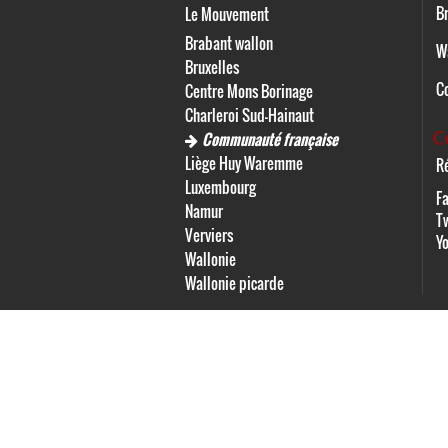
Br
Le Mouvement
Brabant wallon
W
Bruxelles
C
Centre Mons Borinage
Charleroi Sud-Hainaut
C
Communauté française
Liège Huy Waremme
Ré
Luxembourg
F
Namur
Tw
Verviers
Y
Wallonie
Wallonie picarde