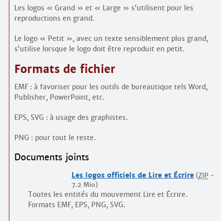
Contacts
Les logos « Grand » et « Large » s’utilisent pour les
·
reproductions en grand.
Comprendre et parler
Trouver un lieu d’alphabétisation
Le logo « Petit », avec un texte sensiblement plus grand,
Bienvenue en Belgique
s’utilise lorsque le logo doit être reproduit en petit.
Formats de fichier
EMF : à favoriser pour les outils de bureautique tels Word,
Publisher, PowerPoint, etc.
EPS, SVG : à usage des graphistes.
PNG : pour tout le reste.
Documents joints
Les logos officiels de Lire et Écrire
(
ZIP
-
7.2 Mio
)
Toutes les entités du mouvement Lire et Écrire.
Formats EMF, EPS, PNG, SVG.