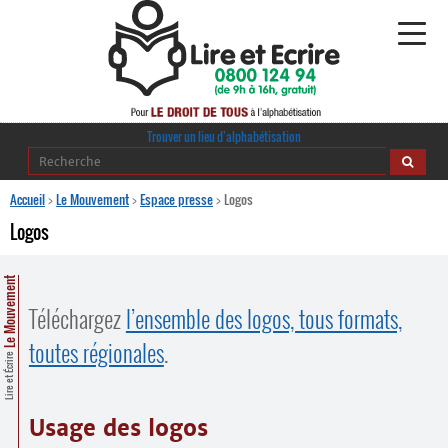
Alphabétisation
Trouver un lieu d’alphabétisation
Agir pour l’alpha
Accueil
>
Le Mouvement
>
Espace presse
>
Logos
Logos
Publications
Le Mouvement
journaldelalpha.be
Téléchargez
l’ensemble des logos, tous formats,
Regards croisés
Ressources pédagogiques
toutes régionales
.
Lire et Écrire
Espace presse
Usage des logos