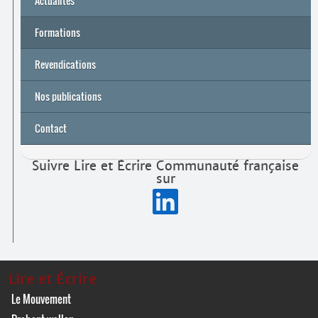
Actualités
Formations
Archives
Université de printemps 2026
Revendications
Nos publications
Contact
Suivre Lire et Écrire Communauté française
sur
Lire et Écrire
Le Mouvement