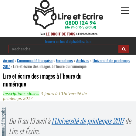
Alphabétisation
Trouver un lieu d’alphabétisation
Agir pour l’alpha
Accueil
>
Communauté française
>
Formations
>
Archives
>
Université de printemps
2017
>
Lire et écrire des images à l’heure du numérique
Publications
Lire et écrire des images à l’heure du
numérique
journaldelalpha.be
Inscriptions closes.
3 jours à l’Université de
printemps 2017
Regards croisés
Ressources pédagogiques
ommunauté française
Du 11 au 13 avril à
l’Université de printemps 2017
de
Espace presse
Lire et Écrire.