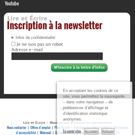
Youtube
Lire et Écrire
Inscription à la newsletter
Infos de confidentialité
Je ne suis pas un robot
Adresse e-mail
En acceptant les cookies de ce
site, vous permettez la sauvegarde
– dans votre navigateur – de
préférences d’affichage et
Soutiens :
d’identification statistique
anonymes.
Lire et Écrire - Mouvement d’Éducation permanente
Nous contacter
Offres d’emploi
Plan du site
Politique de confidentialité
Déclaration
|
|
|
|
En savoir plus
Accepter
Refuser
d’accessibilité
Webmail
Documenthèque privée
Se connecter
RSS 2.0
|
|
|
|