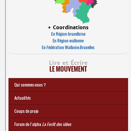
+ Coordinations
En Région bruxelloise
En Région wallonne
En Fédération Wallonie-Bruxelles
Lire et Écrire
LE MOUVEMENT
Qui sommes-nous ?
Notre histoire
Le mouvement Lire et Écrire
Charte de Lire et Écrire
Actions de recherches et études
Actions de formations de formateurs
... Tous les articles
Actualités
Coups de projo
Forum de l’alpha
La Forêt des idées