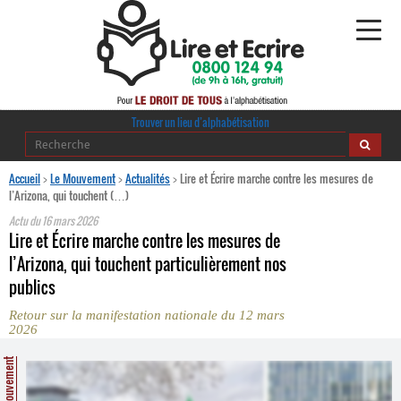
Alphabétisation
Trouver un lieu d’alphabétisation
Agir pour l’alpha
Accueil
>
Le Mouvement
>
Actualités
>
Lire et Écrire marche contre les mesures de
l’Arizona, qui touchent (…)
Publications
Actu du
16 mars 2026
Lire et Écrire marche contre les mesures de
journaldelalpha.be
l’Arizona, qui touchent particulièrement nos
publics
Regards croisés
Ressources pédagogiques
Retour sur la manifestation nationale du 12 mars
2026
Espace presse
Le Mouvement