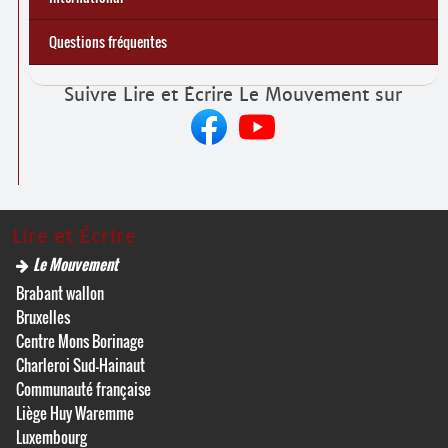
commune comme ça !
amour !
numérique »
numérique »
Projet PASS : Pratiques et politiques d’alphabétisation
Questions fréquentes
Suivre Lire et Écrire Le Mouvement sur
Lire et Écrire
Le Mouvement
Brabant wallon
Bruxelles
Centre Mons Borinage
Charleroi Sud-Hainaut
Communauté française
Liège Huy Waremme
Luxembourg