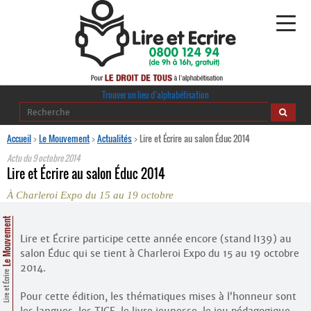
Alphabétisation
Trouver un lieu d’alphabétisation
Agir pour l’alpha
Accueil
>
Le Mouvement
>
Actualités
>
Lire et Écrire au salon Éduc 2014
Actu du
9 octobre 2014
Publications
Lire et Écrire au salon Éduc 2014
À Charleroi Expo du 15 au 19 octobre
journaldelalpha.be
Le Mouvement
Regards croisés
Ressources pédagogiques
Lire et Écrire participe cette année encore (stand I139) au
salon Éduc qui se tient à Charleroi Expo du 15 au 19 octobre
2014.
Espace presse
Lire et Écrire
Pour cette édition, les thématiques mises à l’honneur sont