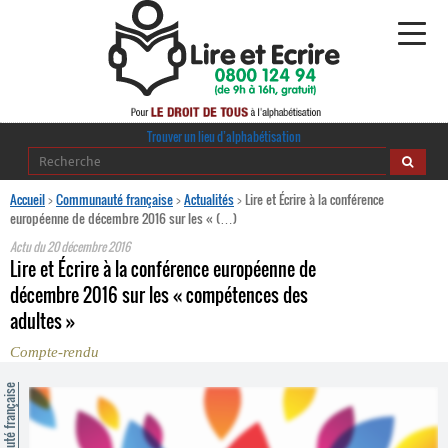
Alphabétisation
Trouver un lieu d’alphabétisation
Agir pour l’alpha
Accueil
>
Communauté française
>
Actualités
>
Lire et Écrire à la conférence
européenne de décembre 2016 sur les « (…)
Publications
Actu du
20 décembre 2016
Lire et Écrire à la conférence européenne de
journaldelalpha.be
décembre 2016 sur les « compétences des
adultes »
Regards croisés
Ressources pédagogiques
Compte-rendu
ommunauté française
Espace presse