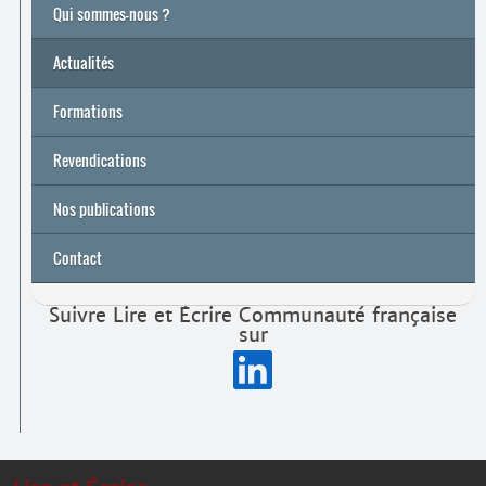
Qui sommes-nous ?
Actualités
Formations
Archives
Université de printemps 2026
Revendications
Nos publications
Contact
Suivre Lire et Écrire Communauté française
sur