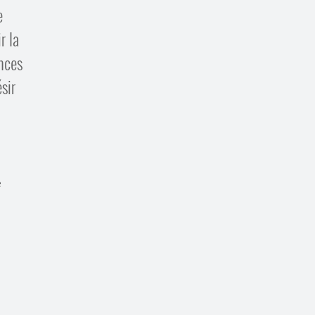
e
r la
nces
sir
e