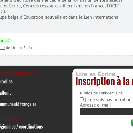
eliers d’écriture dans le cadre de la formation de formateurs
re et Écrire, Centres ressources illettrisme en France, FOCEF,
C).
pe belge d’Éducation nouvelle et dans le Lien international
annulé.
020
de Lire et Écrire.
oordinations
Lire et Écrire
Inscription à la
uxelles
allonie
Infos de confidentialité
Je ne suis pas un robot
ommunauté française
Adresse e-mail
ontacts
gionales / coordinations