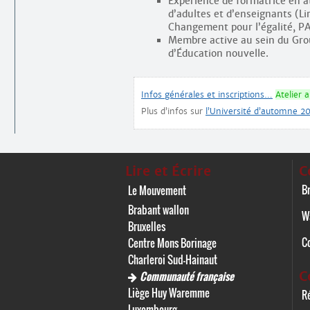
Expérience de formatrice en at
d’adultes et d’enseignants (Li
Changement pour l’égalité, PA
Membre active au sein du Grou
d’Éducation nouvelle.
Infos générales et inscriptions…
Atelier 
Plus d’infos sur
l’Université d’automne 2
Lire et Écrire
C
Br
Le Mouvement
Brabant wallon
W
Bruxelles
C
Centre Mons Borinage
Charleroi Sud-Hainaut
C
Communauté française
Liège Huy Waremme
Ré
Luxembourg