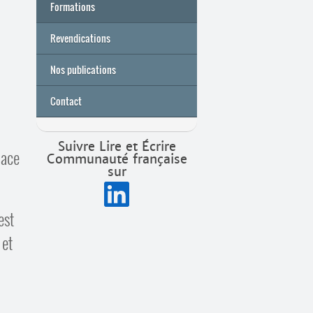
Formations
Archives
Université de printemps 2026
Revendications
Nos publications
Contact
Suivre Lire et Écrire
pace
Communauté française
sur
est
 et