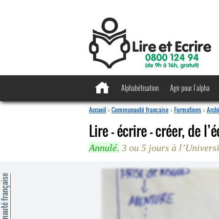
Alphabétisation
Agir pour l’alpha
Accueil
>
Communauté française
>
Formations
>
Arch
Lire – écrire – créer, de l
Annulé.
3 ou 5 jours à l’Univers
mmunauté française