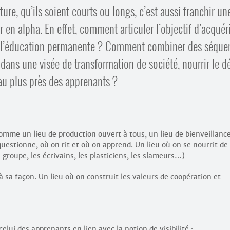
ure, qu’ils soient courts ou longs, c’est aussi franchir un
 en alpha. En effet, comment articuler l’objectif d’acquéri
t de l’éducation permanente ? Comment combiner des séque
ans une visée de transformation de société, nourrir le dé
au plus près des apprenants ?
comme un lieu de production ouvert à tous, un lieu de bienveillanc
estionne, où on rit et où on apprend. Un lieu où on se nourrit de
groupe, les écrivains, les plasticiens, les slameurs…)
 sa façon. Un lieu où on construit les valeurs de coopération et
celui des apprenants en lien avec la notion de visibilité ;