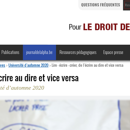
QUESTIONS FRÉQUENTES
Publications
journaldelalpha.be
Ressources pédagogiques
Espace presse
ives
>
Université d’automne 2020
>
Lire – écrire – créer, de l’écrire au dire et vice versa
’écrire au dire et vice versa
ité d’automne 2020
Regards croisés
Comprendre et parler
Bienvenue en Belgique
·