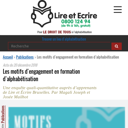
Alphabétisation
Trouver un lieu d’alphabétisation
Agir pour l’alpha
Accueil
>
Publications
>
Les motifs d’engagement en formation d’alphabétisation
Actu du
20 décembre 2018
Publications
Les motifs d’engagement en formation
d’alphabétisation
journaldelalpha.be
Une enquête quali-quantitative auprès d’apprenants
de Lire et Écrire Bruxelles. Par Magali Joseph et
Regards croisés
Josée Mailhot
Ressources pédagogiques
Publications
Espace presse