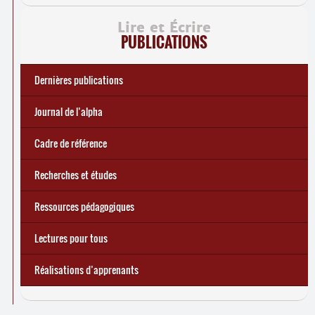
Lire et Écrire
PUBLICATIONS
Dernières publications
e
Réforme des allocations de chômage : premiers bilans
Statistiques 2025 sur les apprenant
... Tous les articles
·
es à Lire et Écrire
🎬 L’alpha populaire : c’est quoi ?
Journal de l’alpha 241 (2
trimestre 2026) : Militer pour
Journal de l’alpha
d’une exclusion annoncée
écrire demain
Cadre de référence
Recherches et études
Ressources pédagogiques
Lectures pour tous
Réalisations d’apprenants