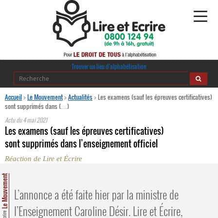
Alphabétisation
Trouver un lieu d’alphabétisation
Agir pour l’alpha
Accueil
>
Le Mouvement
>
Actualités
>
Les examens (sauf les épreuves certificatives)
sont supprimés dans (…)
Publications
Actu du
4 mai 2021
Les examens (sauf les épreuves certificatives)
journaldelalpha.be
sont supprimés dans l’enseignement officiel
Réaction de Lire et Écrire
Regards croisés
Ressources pédagogiques
Le Mouvement
L’annonce a été faite hier par la ministre de
Espace presse
l’Enseignement Caroline Désir. Lire et Écrire,