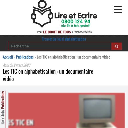
Alphabétisation
Trouver un lieu d’alphabétisation
Agir pour l’alpha
Accueil
>
Publications
>
Les TIC en alphabétisation : un documentaire vidéo
Actu du
2 mars 2020
Publications
Les TIC en alphabétisation : un documentaire
vidéo
journaldelalpha.be
Publications
Regards croisés
Ressources pédagogiques
Lire et Écrire
Espace presse