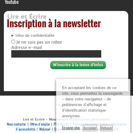
Youtube
Lire et Écrire
Inscription à la newsletter
Infos de confidentialité
Je ne suis pas un robot
Adresse e-mail
En acceptant les cookies de ce
site, vous permettez la sauvegarde
– dans votre navigateur – de
préférences d’affichage et
Soutiens :
d’identification statistique
anonymes.
Lire et Écrire - Mouvement d’Éducation permanente
Nous contacter
Offres d’emploi
Plan du site
Politique de confidentialité
Déclaration
|
|
|
|
En savoir plus
Accepter
Refuser
d’accessibilité
Webmail
Documenthèque privée
Se connecter
RSS 2.0
|
|
|
|