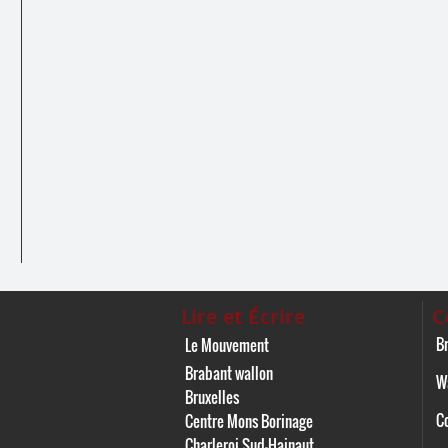
Lire et Écrire
C
Br
Le Mouvement
Brabant wallon
W
Bruxelles
C
Centre Mons Borinage
Charleroi Sud-Hainaut