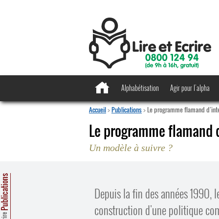
Alphabétisation
Agir pour l’alpha
Accueil
>
Publications
>
Le programme flamand d’inté
Le programme flamand d’
Un modèle à suivre ?
ublications
Depuis la fin des années 1990, l
construction d'une politique co