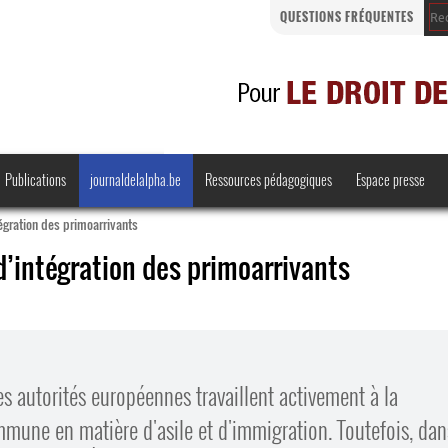
QUESTIONS FRÉQUENTES
Publications
journaldelalpha.be
Ressources pédagogiques
Espace presse
gration des primo­arrivants
intégration des primo­arrivants
Regards croisés
Comprendre et parler
Bienvenue en Belgique
es autorités européennes travaillent activement à la
·
mmune en matière d'asile et d'immigration. Toutefois, dan