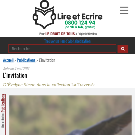
Alphabétisation
Trouver un lieu d’alphabétisation
Agir pour l’alpha
Accueil
>
Publications
>
L’invitation
Actu du
4 mai 2017
Publications
L’invitation
D’Évelyne Simar, dans la collection
La Traversée
journaldelalpha.be
Publications
Regards croisés
Ressources pédagogiques
Lire et Écrire
Espace presse