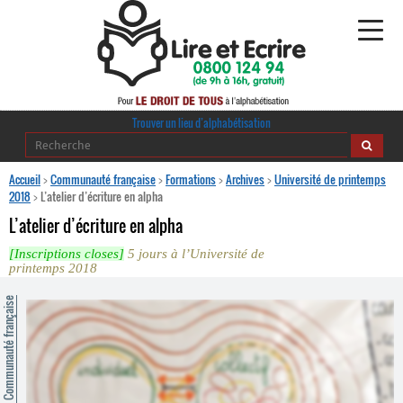
Alphabétisation
Trouver un lieu d’alphabétisation
Agir pour l’alpha
Accueil
>
Communauté française
>
Formations
>
Archives
>
Université de printemps
2018
>
L’atelier d’écriture en alpha
Publications
L’atelier d’écriture en alpha
[Inscriptions closes]
5 jours à l’Université de
journaldelalpha.be
printemps 2018
Regards croisés
ommunauté française
Ressources pédagogiques
Espace presse