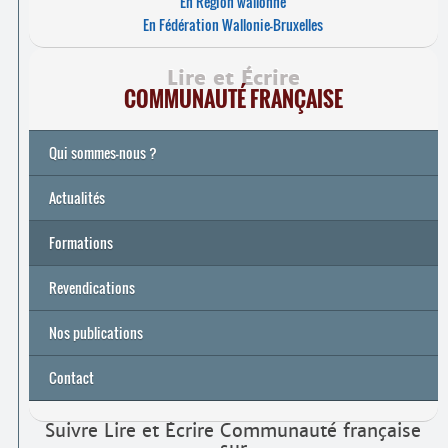
En Région wallonne
En Fédération Wallonie-Bruxelles
Lire et Écrire
COMMUNAUTÉ FRANÇAISE
Qui sommes-nous ?
Actualités
Formations
Archives
Université de printemps 2026
Revendications
Nos publications
Contact
Suivre Lire et Écrire Communauté française