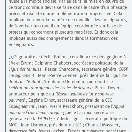
nuise à la mixité sociale. Par ailleurs, la mise en œuvre de
ce tronc commun devra se faire dans le cadre d’un phasage
précis et réaliste d’une implémentation progressive. Cela
implique de revoir la manière de travailler des enseignants,
de favoriser un travail en équipe coordonnée sur base de
projets qui concernent plusieurs matières. Et donc cela
implique aussi des changements dans la formation des
enseignants.
[
1
]
Signataires : Cécile Bulens, coordinatrice pédagogique à
Lire et Écrire
; Delphine Chabbert, secrétaire politique de la
Ligue des familles
; Pascal Chardome, secrétaire général
CGSP
enseignement
; Jean-Pierre Coenen, président de la
Ligue des
droits de l’Enfant
; Stéphanie Demoulin, coordinatrice
Fédération francophone des écoles de devoirs
; Pierre Doyen,
animateur politique au
Réseau wallon de lutte contre la
pauvreté
; Eugène Ernst, secrétaire général de la
CSC
Enseignement
; Jean-Pierre Kerckhofs, président de l’
Appel
pour une École démocratique
; Joëlle Lacroix, secrétaire
générale de la
FAPEO
; Frédéric Ligot, secrétaire politique du
MOC
; Joan Lismont, président du
SEL
; Chantal Massaer,
directrice
Info-jeunes Laeken
; Frédérique Mawet, secrétaire