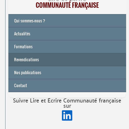
COMMUNAUTÉ FRANÇAISE
Qui sommes-nous ?
Actualités
Formations
Archives
Université de printemps 2026
Revendications
Nos publications
Contact
Suivre Lire et Écrire Communauté française
sur