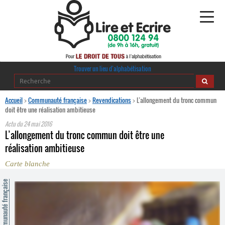
Alphabétisation
Trouver un lieu d’alphabétisation
Agir pour l’alpha
Accueil
>
Communauté française
>
Revendications
>
L’allongement du tronc commun
doit être une réalisation ambitieuse
Publications
Actu du
24 mai 2016
L’allongement du tronc commun doit être une
journaldelalpha.be
réalisation ambitieuse
Carte blanche
Regards croisés
Ressources pédagogiques
ommunauté française
Espace presse