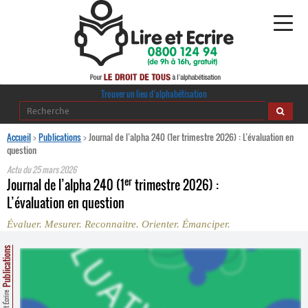
Alphabétisation
Trouver un lieu d’alphabétisation
Agir pour l’alpha
Accueil
>
Publications
>
Journal de l’alpha 240 (1er trimestre 2026) : L’évaluation en
question
Publications
Actu du
25 mars 2026
er
Journal de l’alpha 240 (1
trimestre 2026) :
journaldelalpha.be
L’évaluation en question
Évaluer. Mesurer. Reconnaitre. Orienter. Émanciper.
Regards croisés
Ressources pédagogiques
Publications
Espace presse
Lire et Écrire