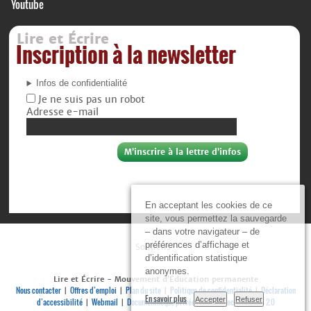
Youtube
Lire et Écrire
Inscription à la newsletter
Infos de confidentialité
Je ne suis pas un robot
Adresse e-mail
En acceptant les cookies de ce
site, vous permettez la sauvegarde
– dans votre navigateur – de
préférences d’affichage et
Soutiens :
d’identification statistique
anonymes.
Lire et Écrire - Mouvement d’Éducation permanente
Nous contacter
Offres d’emploi
Plan du site
Politique de confidentialité
Déclaration
|
|
|
|
En savoir plus
Accepter
Refuser
d’accessibilité
Webmail
Documenthèque privée
Se connecter
RSS 2.0
|
|
|
|