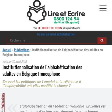
Alphabétisation
Trouver un lieu d’alphabétisation
Agir pour l’alpha
Accueil
>
Publications
>
Institutionnalisation de l’alphabétisation des adultes en
Belgique francophone
Publications
Actu du
30 avril 2015
Institutionnalisation de l’alphabétisation des
journaldelalpha.be
adultes en Belgique francophone
En quoi les politiques de l’emploi et la référence à
Regards croisés
l’employabilité ont-elles modifié le champ ?
Ressources pédagogiques
Publications
Espace presse
L’alphabétisation en Fédération Wallonie-Bruxelles est
un domaine d’action qui a émergé il y a une bonne