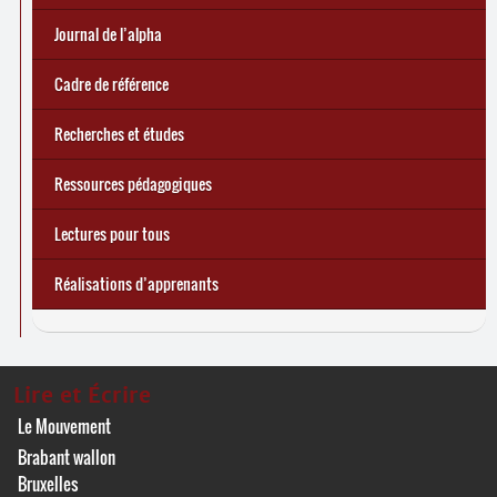
e
Réforme des allocations de chômage : premiers bilans
Statistiques 2025 sur les apprenant
... Tous les articles
·
es à Lire et Écrire
🎬 L’alpha populaire : c’est quoi ?
Journal de l’alpha 241 (2
trimestre 2026) : Militer pour
Journal de l’alpha
d’une exclusion annoncée
écrire demain
Cadre de référence
Recherches et études
Ressources pédagogiques
Lectures pour tous
Réalisations d’apprenants
Lire et Écrire
Le Mouvement
Brabant wallon
Bruxelles