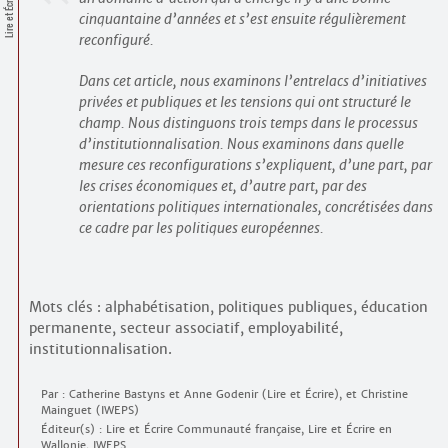
Lire et Écrire
Contacts
cinquantaine d’années et s’est ensuite régulièrement
·
Comprendre et parler
reconfiguré.
Trouver un lieu d’alphabétisation
Dans cet article, nous examinons l’entrelacs d’initiatives
Bienvenue en Belgique
privées et publiques et les tensions qui ont structuré le
champ. Nous distinguons trois temps dans le processus
d’institutionnalisation. Nous examinons dans quelle
mesure ces reconfigurations s’expliquent, d’une part, par
les crises économiques et, d’autre part, par des
orientations politiques internationales, concrétisées dans
ce cadre par les politiques européennes.
Mots clés : alphabétisation, politiques publiques, éducation
permanente, secteur associatif, employabilité,
institutionnalisation.
Par : Catherine Bastyns et Anne Godenir (Lire et Écrire), et Christine
Mainguet (IWEPS)
Éditeur(s) : Lire et Écrire Communauté française, Lire et Écrire en
Wallonie, IWEPS