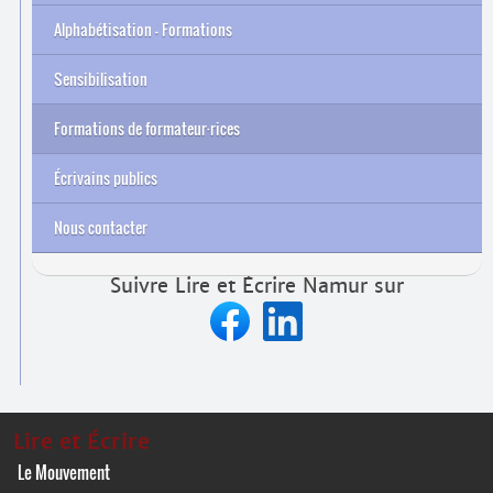
Alphabétisation – Formations
Sensibilisation
Formations de formateur
·
rices
Archives
Écrivains publics
Nous contacter
Suivre Lire et Écrire Namur sur
Lire et Écrire
Le Mouvement