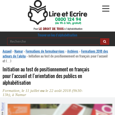
Alphabétisation
Trouver un lieu d’alphabétisation
Agir pour l’alpha
Accueil
>
Namur
>
Formations de formateur·rices
>
Archives
>
Formations 2018 des
acteurs de l’alpha
>
Initiation au test de positionnement en français pour l’accueil
et (…)
Publications
Initiation au test de positionnement en français
journaldelalpha.be
pour l’accueil et l’orientation des publics en
alphabétisation
Regards croisés
Ressources pédagogiques
Formation, le 11 juillet
ou
le 22 août 2018 (9h30-
13h), à Namur
Espace presse
Namur