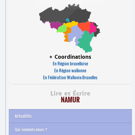
+ Coordinations
En Région bruxelloise
En Région wallonne
En Fédération Wallonie-Bruxelles
Lire et Écrire
NAMUR
Actualités
Qui sommes-nous ?