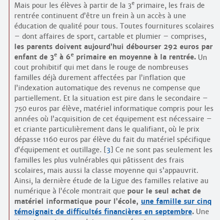
e
Mais pour les élèves à partir de la 3
primaire, les frais de
rentrée continuent d’être un frein à un accès à une
éducation de qualité pour tous. Toutes fournitures scolaires
– dont affaires de sport, cartable et plumier – comprises,
les parents doivent aujourd’hui débourser 292 euros par
e
e
enfant de 3
à 6
primaire en moyenne à la rentrée.
Un
cout prohibitif qui met dans le rouge de nombreuses
familles déjà durement affectées par l’inflation que
l’indexation automatique des revenus ne compense que
partiellement. Et la situation est pire dans le secondaire –
750 euros par élève, matériel informatique compris pour les
années où l’acquisition de cet équipement est nécessaire –
et criante particulièrement dans le qualifiant, où le prix
dépasse 1160 euros par élève du fait du matériel spécifique
d’équipement et outillage.
[
3
]
Ce ne sont pas seulement les
familles les plus vulnérables qui pâtissent des frais
scolaires, mais aussi la classe moyenne qui s’appauvrit.
Ainsi, la dernière étude de la Ligue des familles relative au
numérique à l’école montrait que
pour le seul achat de
matériel informatique pour l’école,
une famille sur cinq
témoignait de difficultés financières en septembre
.
Une