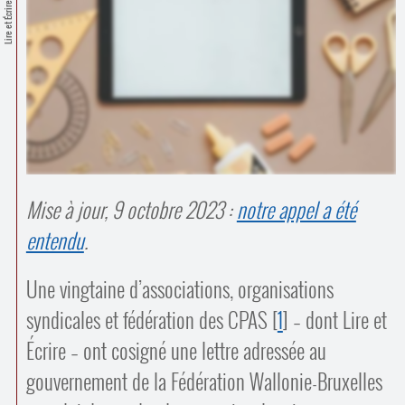
Contacts
Lire et Écrire
·
Comprendre et parler
Trouver un lieu d’alphabétisation
Bienvenue en Belgique
Mise à jour, 9 octobre 2023 :
notre appel a été
entendu
.
Une vingtaine d’associations, organisations
syndicales et fédération des CPAS
[
1
]
– dont Lire et
Écrire – ont cosigné une lettre adressée au
gouvernement de la Fédération Wallonie-Bruxelles