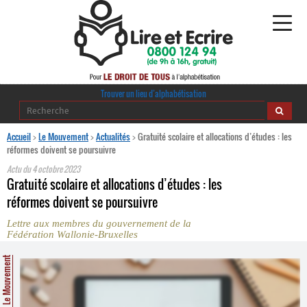
Alphabétisation
Trouver un lieu d’alphabétisation
Agir pour l’alpha
Accueil
>
Le Mouvement
>
Actualités
>
Gratuité scolaire et allocations d’études : les
réformes doivent se poursuivre
Publications
Actu du
4 octobre 2023
Gratuité scolaire et allocations d’études : les
journaldelalpha.be
réformes doivent se poursuivre
Lettre aux membres du gouvernement de la
Regards croisés
Fédération Wallonie-Bruxelles
Ressources pédagogiques
Le Mouvement
Espace presse