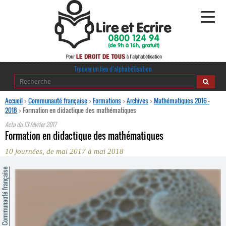
Alphabétisation
Trouver un lieu d’alphabétisation
Agir pour l’alpha
Accueil
>
Communauté française
>
Formations
>
Archives
>
Mathématiques 2016 -
2018
>
Formation en didactique des mathématiques
Publications
Actu du
13 février 2017
Formation en didactique des mathématiques
journaldelalpha.be
10 journées, de mai 2017 à mai 2018
Regards croisés
ommunauté française
Ressources pédagogiques
Espace presse