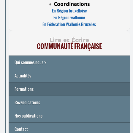
+ Coordinations
En Région bruxelloise
En Région wallonne
En Fédération Wallonie-Bruxelles
Lire et Écrire
COMMUNAUTÉ FRANÇAISE
Qui sommes-nous ?
Actualités
Formations
Archives
Université de printemps 2026
Revendications
Nos publications
Contact