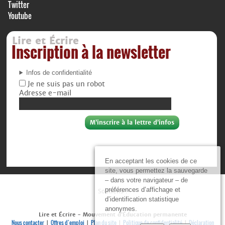
Twitter
Youtube
Lire et Écrire
Inscription à la newsletter
Infos de confidentialité
Je ne suis pas un robot
Adresse e-mail
En acceptant les cookies de ce
site, vous permettez la sauvegarde
– dans votre navigateur – de
préférences d’affichage et
Soutiens :
d’identification statistique
anonymes.
Lire et Écrire - Mouvement d’Éducation permanente
Nous contacter
Offres d’emploi
Plan du site
Politique de confidentialité
Déclaration
|
|
|
|