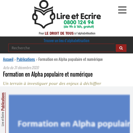
Alphabétisation
Trouver un lieu d’alphabétisation
Agir pour l’alpha
Accueil
>
Publications
>
Formation en Alpha populaire et numérique
Actu du
31 décembre 2020
Publications
Formation en Alpha populaire et numérique
Un terrain à investiguer pour des enjeux à déchiffrer
journaldelalpha.be
Publications
Regards croisés
Ressources pédagogiques
Lire et Écrire
Espace presse