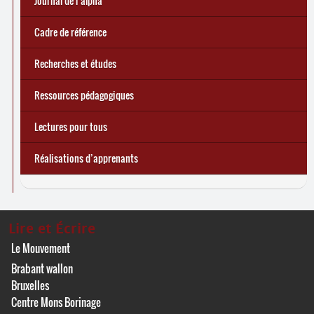
Journal de l’alpha
d’une exclusion annoncée
écrire demain
Cadre de référence
Recherches et études
Ressources pédagogiques
Lectures pour tous
Réalisations d’apprenants
Lire et Écrire
Le Mouvement
Brabant wallon
Bruxelles
Centre Mons Borinage