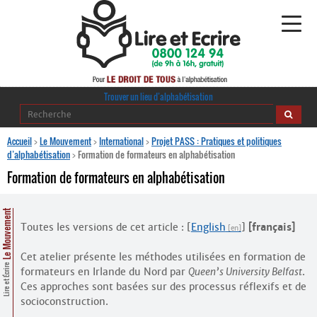
Alphabétisation
Trouver un lieu d’alphabétisation
Agir pour l’alpha
Accueil
>
Le Mouvement
>
International
>
Projet PASS : Pratiques et politiques
d’alphabétisation
>
Formation de formateurs en alphabétisation
Publications
Formation de formateurs en alphabétisation
journaldelalpha.be
Le Mouvement
Toutes les versions de cet article :
[
English
]
[français]
Regards croisés
Ressources pédagogiques
Cet atelier présente les méthodes utilisées en formation de
Lire et Écrire
formateurs en Irlande du Nord par
Queen’s University Belfast
.
Espace presse
Ces approches sont basées sur des processus réflexifs et de
socio­construction.