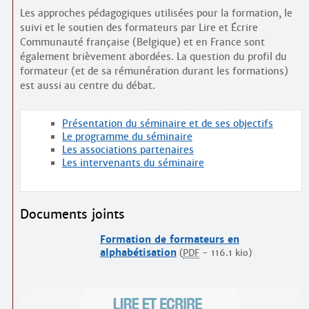
Contacts
Les approches pédagogiques utilisées pour la formation, le
·
Comprendre et parler
suivi et le soutien des formateurs par Lire et Écrire
Trouver un lieu d’alphabétisation
Communauté française (Belgique) et en France sont
également brièvement abordées. La question du profil du
Bienvenue en Belgique
formateur (et de sa rémunération durant les formations)
est aussi au centre du débat.
Présentation du séminaire et de ses objectifs
Le programme du séminaire
Les associations partenaires
Les intervenants du séminaire
Documents joints
Formation de formateurs en
alphabétisation
(
PDF
-
116.1 kio
)