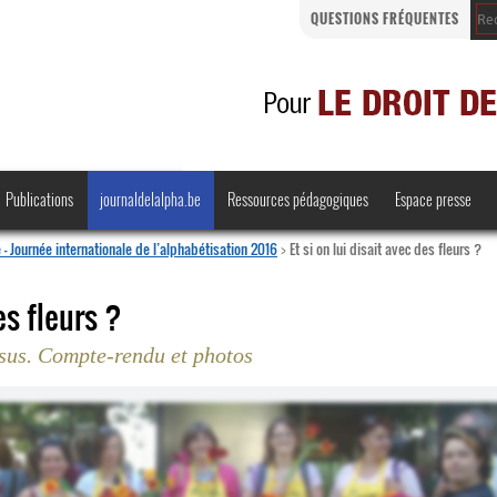
QUESTIONS FRÉQUENTES
Publications
journaldelalpha.be
Ressources pédagogiques
Espace presse
– Journée internationale de l’alphabétisation 2016
>
Et si on lui disait avec des fleurs ?
es fleurs ?
rsus. Compte-rendu et photos
Regards croisés
Comprendre et parler
Bienvenue en Belgique
·