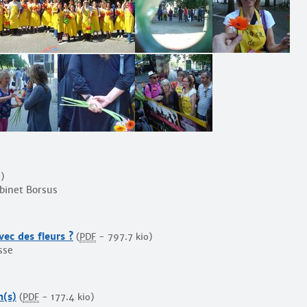
o
)
abinet Borsus
avec des fleurs ?
(
PDF
-
797.7 kio
)
sse
n(s)
(
PDF
-
177.4 kio
)