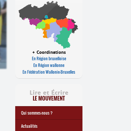
+ Coordinations
En Région bruxelloise
En Région wallonne
En Fédération Wallonie-Bruxelles
Lire et Écrire
LE MOUVEMENT
Qui sommes-nous ?
Notre histoire
Le mouvement Lire et Écrire
Charte de Lire et Écrire
Actions de recherches et
Actions de formations de
... Tous les articles
Actualités
études
formateurs