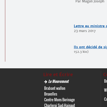
Par Magali Joseph
Lettre au ministre 
23 mars 2017
Ils ont décidé de s
152.3 kio
)
Lire et Écrire
C
Br
Le Mouvement
Brabant wallon
W
Bruxelles
C
Centre Mons Borinage
Charleroi Sud-Hainaut