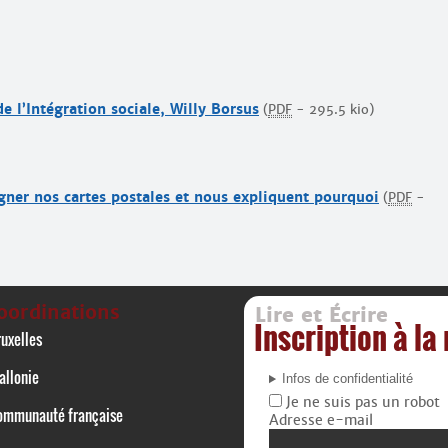
de l’Intégration sociale, Willy Borsus
(
PDF
-
295.5 kio
)
igner nos cartes postales et nous expliquent pourquoi
(
PDF
-
oordinations
Lire et Écrire
Inscription à la
uxelles
allonie
Infos de confidentialité
Je ne suis pas un robot
ommunauté française
Adresse e-mail