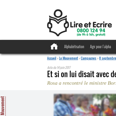
Alphabétisation
Agir pour l’alpha
Accueil
>
Le Mouvement
>
Campagnes
>
8 septembre 
Actu du
14 juin 2017
Et si on lui disait avec d
Rosa a rencontré le ministre Bo
e Mouvement