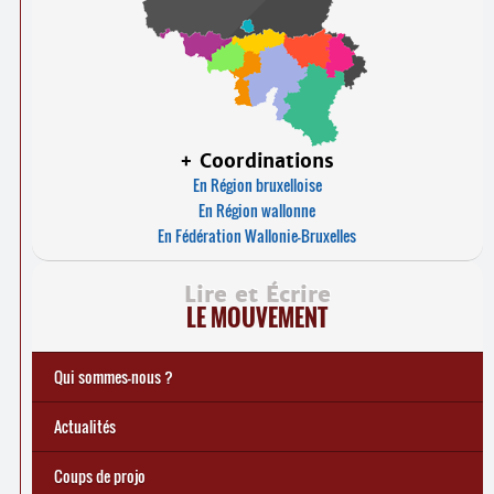
+ Coordinations
En Région bruxelloise
En Région wallonne
En Fédération Wallonie-Bruxelles
Lire et Écrire
LE MOUVEMENT
Qui sommes-nous ?
Notre histoire
Le mouvement Lire et Écrire
Charte de Lire et Écrire
Actions de recherches et études
Actions de formations de formateurs
... Tous les articles
Actualités
Coups de projo