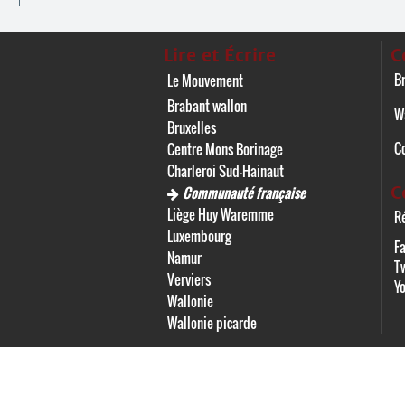
Lire et Écrire
C
Br
Le Mouvement
Brabant wallon
W
Bruxelles
C
Centre Mons Borinage
Charleroi Sud-Hainaut
C
Communauté française
Liège Huy Waremme
Ré
Luxembourg
F
Namur
Tw
Verviers
Y
Wallonie
Wallonie picarde