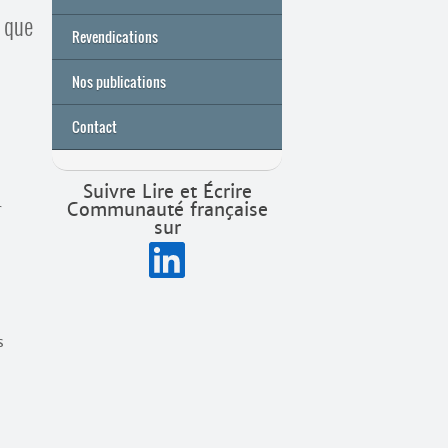
s que
Archives
Université de printemps 2026
Revendications
Nos publications
Contact
Suivre Lire et Écrire
Communauté française
r
sur
s