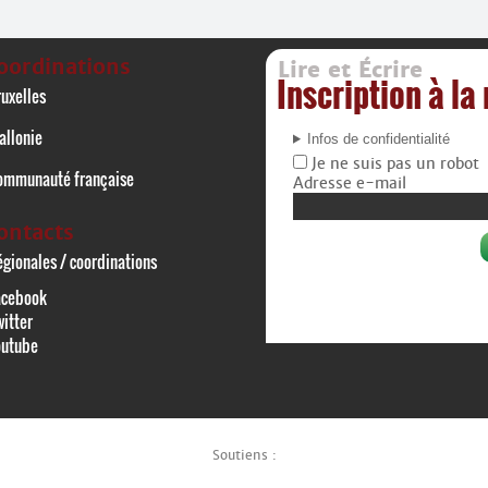
oordinations
Lire et Écrire
Inscription à la
uxelles
allonie
Infos de confidentialité
Je ne suis pas un robot
ommunauté française
Adresse e-mail
ontacts
gionales / coordinations
acebook
itter
outube
Soutiens :