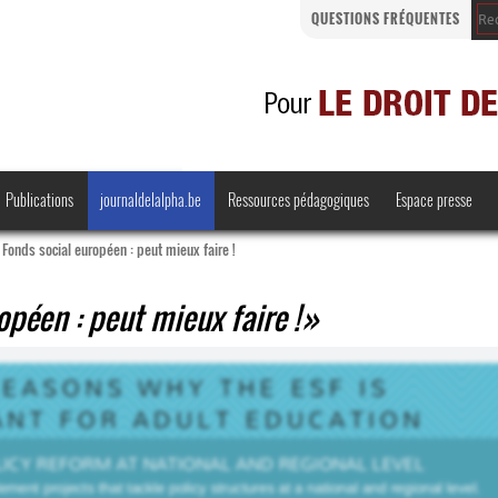
QUESTIONS FRÉQUENTES
Publications
journaldelalpha.be
Ressources pédagogiques
Espace presse
 Fonds social européen : peut mieux faire !
opéen : peut mieux faire !
Regards croisés
Comprendre et parler
Bienvenue en Belgique
·