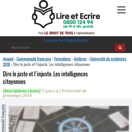
Alphabétisation
Trouver un lieu d’alphabétisation
Agir pour l’alpha
Accueil
>
Communauté française
>
Formations
>
Archives
>
Université de printemps
2018
>
Dire le juste et l’injuste. Les intelligences citoyennes
Publications
Dire le juste et l’injuste. Les intelligences
citoyennes
journaldelalpha.be
[Inscriptions closes]
5 jours à l’Université de
printemps 2018
Regards croisés
Ressources pédagogiques
ommunauté française
Espace presse