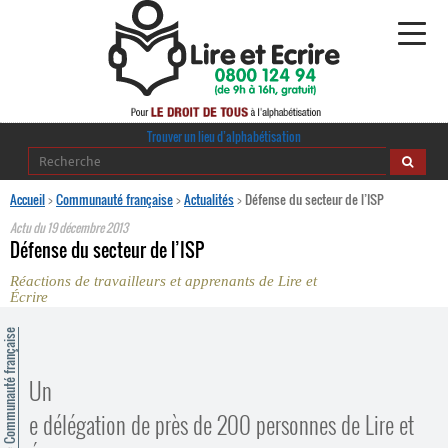
Alphabétisation
Trouver un lieu d’alphabétisation
Agir pour l’alpha
Accueil
>
Communauté française
>
Actualités
>
Défense du secteur de l’ISP
Actu du
19 décembre 2013
Publications
Défense du secteur de l’ISP
Réactions de travailleurs et apprenants de Lire et
journaldelalpha.be
Écrire
Regards croisés
ommunauté française
Ressources pédagogiques
Un
Espace presse
e délégation de près de 200 personnes de Lire et