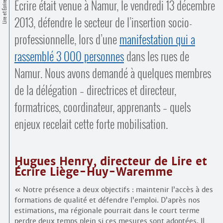
Contacts
Écrire était venue à Namur, le vendredi 13 décembre
Lire et Écrire
·
2013, défendre le secteur de l’insertion socio­
Comprendre et parler
Trouver un lieu d’alphabétisation
professionnelle, lors d’une
manifestation qui a
Bienvenue en Belgique
rassemblé 3 000 personnes
dans les rues de
Namur. Nous avons demandé à quelques membres
de la délégation – directrices et directeur,
formatrices, coordinateur, apprenants – quels
enjeux recelait cette forte mobilisation.
Hugues Henry, directeur de Lire et
Écrire Liège-Huy-Waremme
« Notre présence a deux objectifs : maintenir l’accès à des
formations de qualité et défendre l’emploi. D’après nos
estimations, ma régionale pourrait dans le court terme
perdre deux temps plein si ces mesures sont adoptées. Il