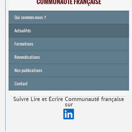
COMMUNAUTÉ FRANÇAISE
Qui sommes-nous ?
Actualités
Formations
Archives
Université de printemps 2026
Revendications
Nos publications
Contact
Suivre Lire et Écrire Communauté française
sur